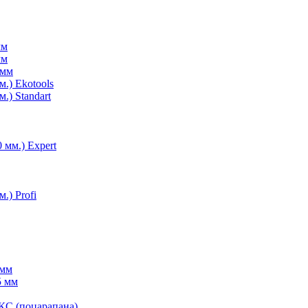
мм
мм
 мм
.) Ekotools
.) Standart
 мм.) Expert
.) Profi
 мм
5 мм
КС (поцарапана)