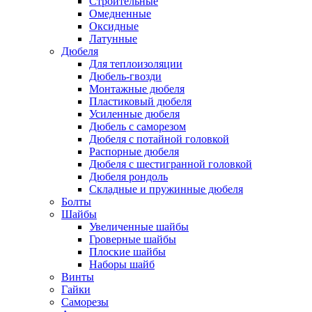
Строительные
Омедненные
Оксидные
Латунные
Дюбеля
Для теплоизоляции
Дюбель-гвозди
Монтажные дюбеля
Пластиковый дюбеля
Усиленные дюбеля
Дюбель с саморезом
Дюбеля с потайной головкой
Распорные дюбеля
Дюбеля с шестигранной головкой
Дюбеля рондоль
Складные и пружинные дюбеля
Болты
Шайбы
Увеличенные шайбы
Гроверные шайбы
Плоские шайбы
Наборы шайб
Винты
Гайки
Саморезы