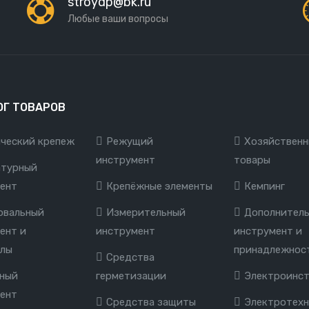
stroydp@bk.ru
Любые ваши вопросы
ОГ ТОВАРОВ
ческий крепеж
Режущий
Хозяйственн
инструмент
товары
турный
ент
Крепёжные элементы
Кемпинг
вальный
Измерительный
Дополнител
ент и
инструмент
инструмент и
алы
принадлежнос
Средства
ный
герметизации
Электроинс
ент
Средства защиты
Электротехн