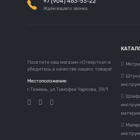
+7 (904) 463-53-22
Ждём вашего звонка
КАТАЛ
Посетите наш магазин «Отвертка» и
Метри
убедитесь в качестве нашего товара!
Штука
Местоположение:
инструм
г.Тюмень, ул.Тимофея Чаркова, 39/1
Шлифо
инструм
матери
Маляр
инструм