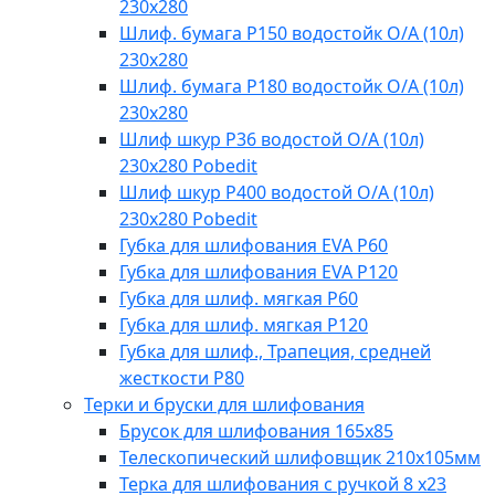
230х280
Шлиф. бумага Р150 водостойк О/А (10л)
230х280
Шлиф. бумага Р180 водостойк О/А (10л)
230х280
Шлиф шкур Р36 водостой О/А (10л)
230х280 Pobedit
Шлиф шкур Р400 водостой О/А (10л)
230х280 Pobedit
Губка для шлифования EVA Р60
Губка для шлифования EVA Р120
Губка для шлиф. мягкая Р60
Губка для шлиф. мягкая Р120
Губка для шлиф., Трапеция, средней
жесткости Р80
Терки и бруски для шлифования
Брусок для шлифования 165х85
Телескопический шлифовщик 210х105мм
Терка для шлифования с ручкой 8 х23