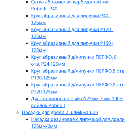
Сетка абразивная карбид кремния
Pobedit Р40
Круг абразивный для липучки Р40 -
125мм
Круг абразивный для липучки Р120 -
125мм
Круг абразивный для липучки Р150 -
125мм
Круг абразивный д/липучки ПЕРФО, 8
отв. Р24,125мм
Круг абразивный д/липучки ПЕРФО,8 отв.
Р100,125мм
Круг абразивный д/липучки ПЕРФО,8 отв.
Р320,125мм
Диск полировальный d125мм-7 мм 100%
войлок Pobedit
Насадки для дрели и шлифмашин
Насадка резиновая с липучкой для дрели
125мм/6мм