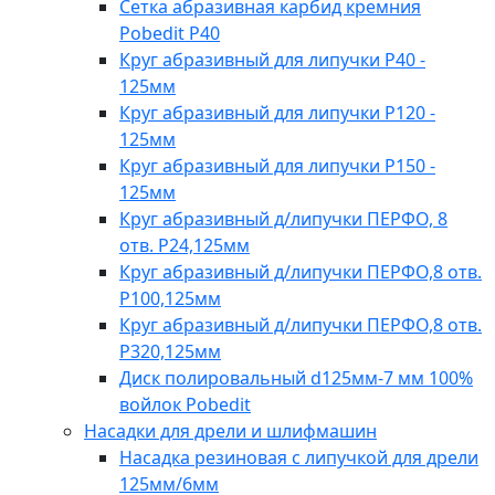
Сетка абразивная карбид кремния
Pobedit Р40
Круг абразивный для липучки Р40 -
125мм
Круг абразивный для липучки Р120 -
125мм
Круг абразивный для липучки Р150 -
125мм
Круг абразивный д/липучки ПЕРФО, 8
отв. Р24,125мм
Круг абразивный д/липучки ПЕРФО,8 отв.
Р100,125мм
Круг абразивный д/липучки ПЕРФО,8 отв.
Р320,125мм
Диск полировальный d125мм-7 мм 100%
войлок Pobedit
Насадки для дрели и шлифмашин
Насадка резиновая с липучкой для дрели
125мм/6мм