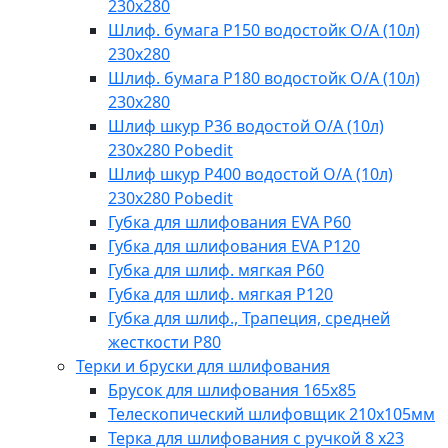
230х280
Шлиф. бумага Р150 водостойк О/А (10л)
230х280
Шлиф. бумага Р180 водостойк О/А (10л)
230х280
Шлиф шкур Р36 водостой О/А (10л)
230х280 Pobedit
Шлиф шкур Р400 водостой О/А (10л)
230х280 Pobedit
Губка для шлифования EVA Р60
Губка для шлифования EVA Р120
Губка для шлиф. мягкая Р60
Губка для шлиф. мягкая Р120
Губка для шлиф., Трапеция, средней
жесткости Р80
Терки и бруски для шлифования
Брусок для шлифования 165х85
Телескопический шлифовщик 210х105мм
Терка для шлифования с ручкой 8 х23